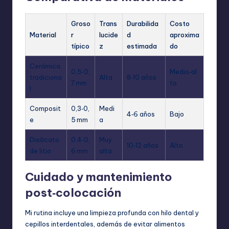
Groso
Trans
Durabilida
Costo
Material
r
lucide
d
aproxima
típico
z
estimada
do
Cerámica
0,5‑0,
Medio‑al
tradiciona
Alta
8‑10 años
7 mm
to
l
Composit
0,3‑0,
Medi
4‑6 años
Bajo
e
5 mm
a
Disilicato
0,4‑0,
Muy
10‑12 años
Alto
de litio
6 mm
alta
Cuidado y mantenimiento
post‑colocación
Mi rutina incluye una limpieza profunda con hilo dental y
cepillos interdentales, además de evitar alimentos