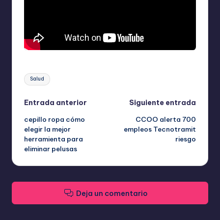
Etiquetas:
Salud
Navegación
Entrada anterior
Siguiente entrada
cepillo ropa cómo
CCOO alerta 700
de
elegir la mejor
empleos Tecnotramit
herramienta para
riesgo
entradas
eliminar pelusas
Deja un comentario