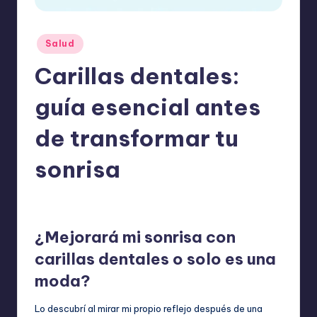
o
m
Publicado
Salud
ie
en
Carillas dentales:
n
d
guía esencial antes
a
de transformar tu
n
sonrisa
ExpertosRecomiendan
Salud
mayo 12, 2026
Publicado
Publicado
por
en
¿Mejorará mi sonrisa con
carillas dentales o solo es una
moda?
Lo descubrí al mirar mi propio reflejo después de una