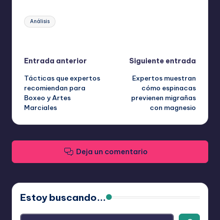
Etiquetas:
Análisis
Última actualización el abril 17, 2026
Navegación
Entrada anterior
Siguiente entrada
Tácticas que expertos
Expertos muestran
de
recomiendan para
cómo espinacas
Boxeo y Artes
previenen migrañas
entradas
Marciales
con magnesio
Deja un comentario
Estoy buscando...