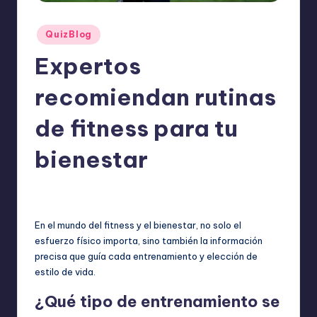
o
m
Publicado
QuizBlog
ie
en
Expertos
n
recomiendan rutinas
d
a
de fitness para tu
n
bienestar
ExpertosRecomiendan
QuizBlog
octubre 22, 2025
Publicado
Publicado
por
en
En el mundo del fitness y el bienestar, no solo el
esfuerzo físico importa, sino también la información
precisa que guía cada entrenamiento y elección de
estilo de vida.
¿Qué tipo de entrenamiento se