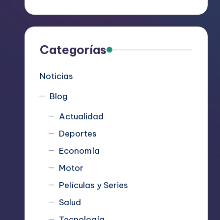
R
e
c
Categorías
o
Noticias
m
Blog
i
Actualidad
e
Deportes
n
Economía
d
Motor
Películas y Series
a
Salud
n
Tecnología