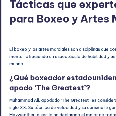
Tácticas que exper
para Boxeo y Artes 
ExpertosRecomiendan
octubre 22, 2025
Deportes
Publicado
Publicado
por
en
El boxeo y las artes marciales son disciplinas que com
mental, ofreciendo un espectáculo de habilidad y es
mundo.
¿Qué boxeador estadounidens
apodo ‘The Greatest’?
Muhammad Ali, apodado ‘The Greatest’, es considera
siglo XX. Su técnica de velocidad y su carisma le gan
Mayweather, quien lo ha declarado el mejor de todo