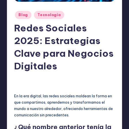
o
m
Publicado
Blog
Tecnología
ie
en
Redes Sociales
n
d
2025: Estrategias
a
Clave para Negocios
n
Digitales
ExpertosRecomiendan
diciembre 6, 2025
Publicado
Blog
,
Tecnología
por
Publicado
en
En la era digital, las redes sociales moldean la forma en
que compartimos, aprendemos y transformamos el
mundo a nuestro alrededor, ofreciendo herramientas de
comunicación sin precedentes.
¿Qué nombre anterior tenía la