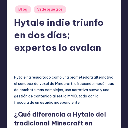
o
Publicado
m
Blog
Videojuegos
en
ie
Hytale indie triunfo
n
en dos días;
d
expertos lo avalan
a
n
ExpertosRecomiendan
noviembre 19, 2025
Publicado
Blog
,
Videojuegos
por
Publicado
en
Hytale ha resucitado como una prometedora alternativa
al sandbox de voxel de Minecraft, ofreciendo mecánicas
de combate más complejas, una narrativa nueva y una
gestión de contenido al estilo MMO, todo con la
frescura de un estudio independiente.
¿Qué diferencia a Hytale del
tradicional Minecraft en