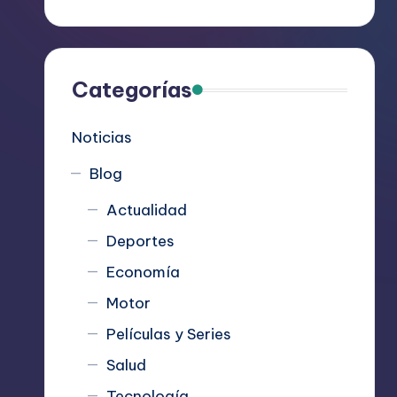
R
e
c
Categorías
o
Noticias
m
Blog
i
Actualidad
e
Deportes
n
Economía
d
Motor
Películas y Series
a
Salud
n
Tecnología