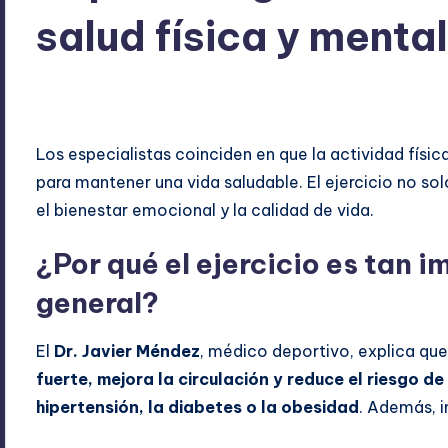
salud física y menta
ExpertosRecomiendan
octubre 9, 2025
Blog
,
Deport
Publicado
Publicado
por
en
Los especialistas coinciden en que la actividad físic
para mantener una vida saludable. El ejercicio no so
el bienestar emocional y la calidad de vida.
¿Por qué el ejercicio es tan 
general?
El
Dr. Javier Méndez
, médico deportivo, explica qu
fuerte, mejora la circulación y reduce el riesgo 
hipertensión, la diabetes o la obesidad
. Además, i