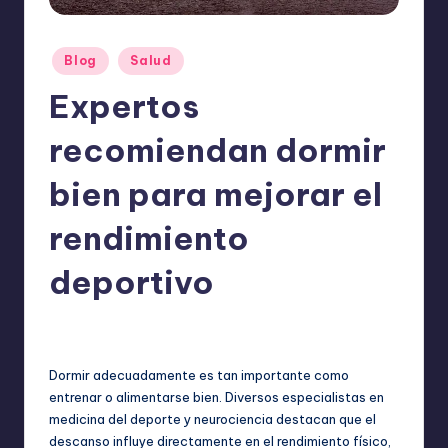
o
m
Publicado
Blog
Salud
ie
en
Expertos
n
d
recomiendan dormir
a
bien para mejorar el
n
rendimiento
deportivo
ExpertosRecomiendan
Blog
,
Salud
octubre 10, 2025
Publicado
Publicado
por
en
Dormir adecuadamente es tan importante como
entrenar o alimentarse bien. Diversos especialistas en
medicina del deporte y neurociencia destacan que el
descanso influye directamente en el rendimiento físico,