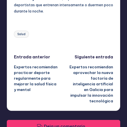
deportistas que entrenan intensamente o duermen poco
durante la noche.
Etiquetas:
Salud
Última actualización el octubre 10, 2025
Navegación
Entrada anterior
Siguiente entrada
Expertos recomiendan
Expertos recomiendan
de
practicar deporte
aprovechar la nueva
regularmente para
factoría de
entradas
mejorar la salud física
inteligencia artificial
y mental
en Galicia para
impulsar la innovación
tecnológica
Deja un comentario