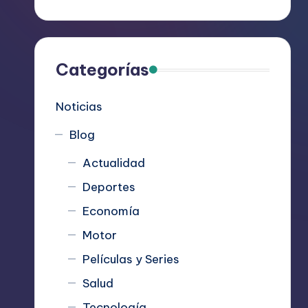
R
e
c
Categorías
o
Noticias
m
Blog
i
Actualidad
e
Deportes
n
Economía
d
Motor
Películas y Series
a
Salud
n
Tecnología