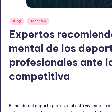
Publicado
Blog
Deportes
en
Expertos recomienda
mental de los depor
profesionales ante l
competitiva
ExpertosRecomiendan
octubre 10, 2025
Blog
,
Depor
Publicado
Publicado
por
en
El mundo del deporte profesional está viviendo un m