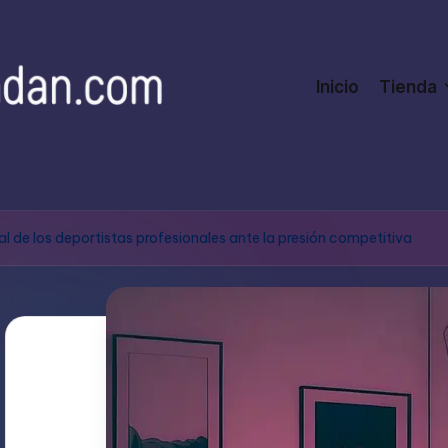
Inicio
Tienda
 de los deportistas profesionales ante la presión competitiva