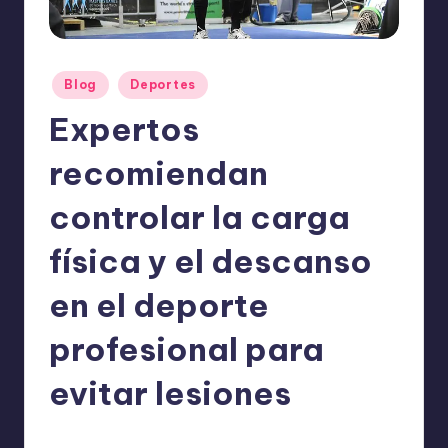
o
m
ie
Publicado
Blog
Deportes
n
en
Expertos
d
a
recomiendan
n
controlar la carga
física y el descanso
en el deporte
profesional para
evitar lesiones
ExpertosRecomiendan
Blog
,
Deportes
octubre 11, 2025
Publicado
Publicado