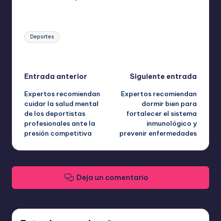
Etiquetas:
Deportes
Última actualización el octubre 11, 2025
Navegación
Entrada anterior
Siguiente entrada
Expertos recomiendan
Expertos recomiendan
de
cuidar la salud mental
dormir bien para
de los deportistas
fortalecer el sistema
entradas
profesionales ante la
inmunológico y
presión competitiva
prevenir enfermedades
Deja un comentario