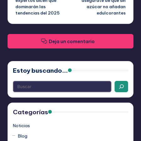
expertos dicen que
asegúrate de que sin
dominarán las
azúcar no añadan
entradas
tendencias del 2025
edulcorantes
Deja un comentario
Estoy buscando...
Categorías
Noticias
Blog