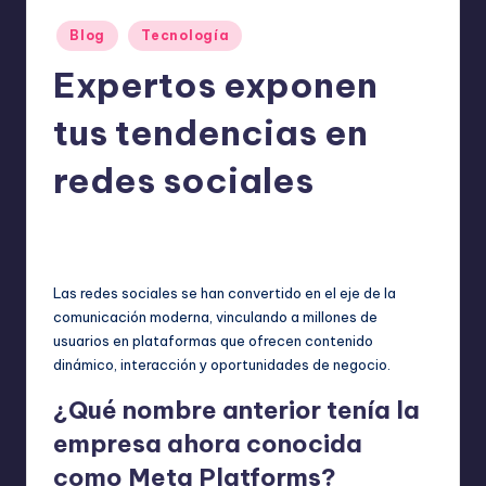
o
Publicado
m
Blog
Tecnología
en
ie
Expertos exponen
n
tus tendencias en
d
redes sociales
a
n
ExpertosRecomiendan
noviembre 24, 2025
Publicado
Blog
,
Tecnología
por
Publicado
en
Las redes sociales se han convertido en el eje de la
comunicación moderna, vinculando a millones de
usuarios en plataformas que ofrecen contenido
dinámico, interacción y oportunidades de negocio.
¿Qué nombre anterior tenía la
empresa ahora conocida
como Meta Platforms?