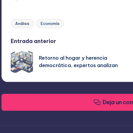
Análisis
Economía
Etiquetas:
Navegación
Entrada anterior
de
Retorno al hogar y herencia
democrática, expertos analizan
entradas
Deja un co