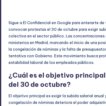
ExpertosRecomiendan
octubre 29, 2025
Blog
,
Econo
Publicado
Publicado
por
en
Sigue a El Confidencial en Google para enterarte de
convocan protestas el 30 de octubre para exigir sub
colectiva en el sector público. Las concentraciones 
ministerios en Madrid, marcando el inicio de una pos
la congelación de nóminas y la falta de presupuesto
tentativa con Gobierno. Este movimiento busca prote
estabilidad laboral de los empleados públicos.
¿Cuál es el objetivo principa
del 30 de octubre?
El objetivo principal es exigir la subida salarial anua
congelación de nóminas deteriora el poder adquisiti