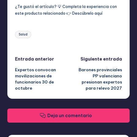
¿Te gustó el artículo? 💡 Completa la experiencia con
este producto relacionado 👉
Descúbrelo aquí
Etiquetas:
Salud
Última actualización el noviembre 2, 2025
Navegación
Entrada anterior
Siguiente entrada
Expertos convocan
Barones provinciales
de
movilizaciones de
PP valenciano
funcionarios 30 de
presionan expertos
entradas
octubre
para relevo 2027
Deja un comentario