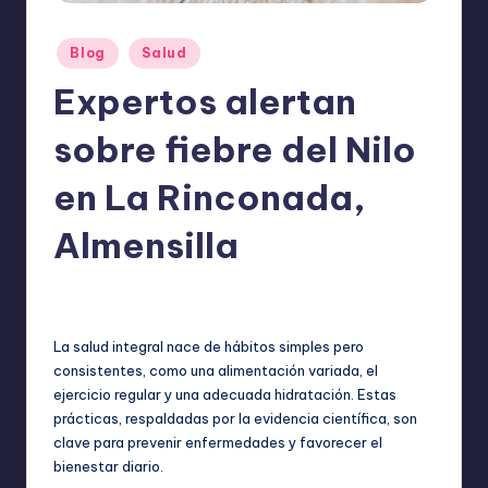
o
m
Publicado
Blog
Salud
ie
en
Expertos alertan
n
sobre fiebre del Nilo
d
a
en La Rinconada,
n
Almensilla
ExpertosRecomiendan
Blog
,
Salud
noviembre 1, 2025
Publicado
Publicado
por
en
La salud integral nace de hábitos simples pero
consistentes, como una alimentación variada, el
ejercicio regular y una adecuada hidratación. Estas
prácticas, respaldadas por la evidencia científica, son
clave para prevenir enfermedades y favorecer el
bienestar diario.