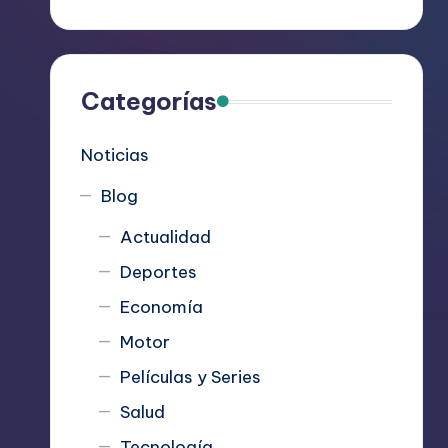
R
e
c
Categorías
o
Noticias
m
Blog
i
Actualidad
e
Deportes
n
Economía
d
Motor
Películas y Series
a
Salud
n
Tecnología