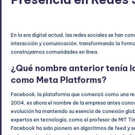
ExpertosRecomiendan
diciembre 8, 2025
Blog
,
Tecno
Publicado
Publicado
por
en
En la era digital actual, las redes sociales se han co
interacción y comunicación, transformando la form
construyamos comunidades en línea.
¿Qué nombre anterior tenía 
como Meta Platforms?
Facebook, la plataforma que comenzó como una red 
2004, es ahora el nombre de la empresa antes con
evolución ha mantenido su esencia de conexión globa
expertos en tecnología, como el profesor de MIT Tim
Facebook ha sido pionero en algoritmos de feed y 