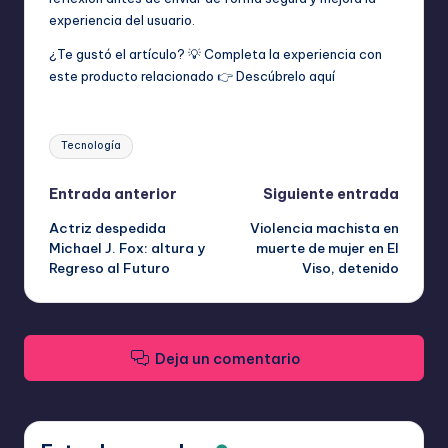
experiencia del usuario.
¿Te gustó el artículo? 💡 Completa la experiencia con
este producto relacionado 👉
Descúbrelo aquí
Etiquetas:
Tecnología
Navegación
Entrada anterior
Siguiente entrada
Actriz despedida
Violencia machista en
de
Michael J. Fox: altura y
muerte de mujer en El
Regreso al Futuro
Viso, detenido
entradas
Deja un comentario