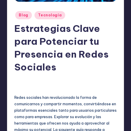
o
m
Publicado
Blog
Tecnología
ie
en
Estrategias Clave
n
d
para Potenciar tu
a
Presencia en Redes
n
Sociales
ExpertosRecomiendan
diciembre 7, 2025
Publicado
Blog
,
Tecnología
por
Publicado
en
Redes sociales han revolucionado la forma de
comunicarnos y compartir momentos, convirtiéndose en
plataformas esenciales tanto para usuarios particulares
como para empresas. Explorar su evolución y las
herramientas que ofrecen nos ayuda a aprovechar al
máximo su potencial. La siguiente guía responde a