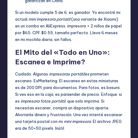
garantizan en China.
Si un modelo cumple 5 de 6, es ganador. Yo encontré mi
actual
mini impresora portatil
(una variante de Xiaomi)
en un combo en AliExpress: impresora + 2 rollos de papel
por $65. CPF $0.55, tamaño perfecto. Lleva 6 meses
en mi mochila diaria, sin fallos.
El Mito del «Todo en Uno»:
Escanea e Imprime?
Cuidado. Algunas
impresoras portátiles
prometen
escaneo. EsMarketing. El escaneo en estas miniaturas
es de 200 DPI, para documentos. Para fotos, es basura.
Si ves eso en la caja, es paraender de precio. Enfoque: si
es
impresora fotos portátil
, que solo imprima. Si
necesitas escaner, compra un dispositivo aparte.
Ahorrarás dinero y frustración. Una vez intenté escanear
una tarjeta postal con mi
mini impresora
. El archivo JPEG
era de 50×50 pixels. Inútil.