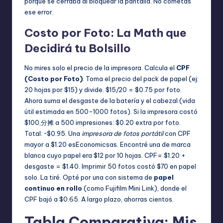
porque se cerraba al bloquear la pantalla. No cometas
ese error.
Costo por Foto: La Math que
Decidirá tu Bolsillo
No mires solo el precio de la impresora. Calcula el
CPF
(Costo por Foto)
. Toma el precio del pack de papel (ej:
20 hojas por $15) y divide. $15/20 = $0.75 por foto.
Ahora suma el desgaste de la batería y el cabezal (vida
útil estimada en 500-1000 fotos). Si la impresora costó
$100,分摊 a 500 impresiones: $0.20 extra por foto.
Total: ~$0.95. Una
impresora de fotos portátil
con CPF
mayor a $1.20 esEconomicsas. Encontré una de marca
blanca cuyo papel era $12 por 10 hojas. CPF= $1.20 +
desgaste = $1.40. Imprimir 50 fotos costó $70 en papel
solo. La tiré. Opté por una con sistema de
papel
continuo en rollo
(como Fujifilm Mini Link), donde el
CPF bajó a $0.65. A largo plazo, ahorras cientos.
Tabla Comparativa: Mis