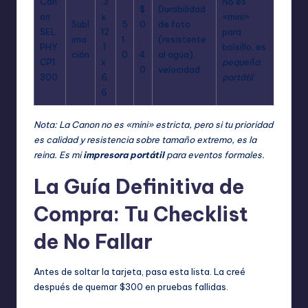
Can
.3
No es
$
Durabilidad
on
x
«mini»
Subl
5
0
de foto
SEL
12
para
ima
1
.
(resistente
PHY
.1
bolsillo, es
ción
0
4
al agua),
CP1
x
pequeña
0
velocidad
300
6.
portátil
6
Nota: La Canon no es «mini» estricta, pero si tu prioridad
es calidad y resistencia sobre tamaño extremo, es la
reina. Es mi
impresora portátil
para eventos formales.
La Guía Definitiva de
Compra: Tu Checklist
de No Fallar
Antes de soltar la tarjeta, pasa esta lista. La creé
después de quemar $300 en pruebas fallidas.