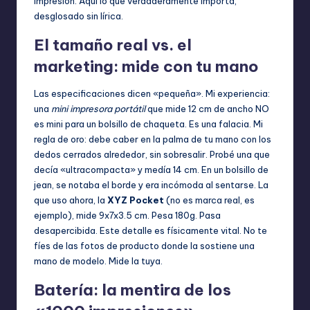
impresión. Aquí lo que verdaderamente importa,
desglosado sin lírica.
El tamaño real vs. el
marketing: mide con tu mano
Las especificaciones dicen «pequeña». Mi experiencia:
una
mini impresora portátil
que mide 12 cm de ancho NO
es mini para un bolsillo de chaqueta. Es una falacia. Mi
regla de oro: debe caber en la palma de tu mano con los
dedos cerrados alrededor, sin sobresalir. Probé una que
decía «ultracompacta» y medía 14 cm. En un bolsillo de
jean, se notaba el borde y era incómoda al sentarse. La
que uso ahora, la
XYZ Pocket
(no es marca real, es
ejemplo), mide 9x7x3.5 cm. Pesa 180g. Pasa
desapercibida. Este detalle es físicamente vital. No te
fíes de las fotos de producto donde la sostiene una
mano de modelo. Mide la tuya.
Batería: la mentira de los