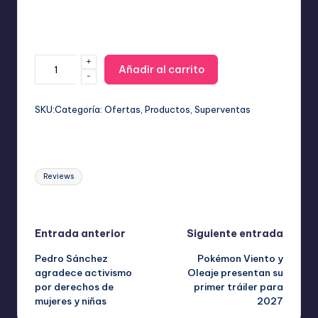
+
Mini
Añadir al carrito
-
Impresora
Portátil
Bluetooth:
SKU:
Categoría:
Ofertas
, 
Productos
, 
Superventas
Fotos
y
Notas
Etiquetas:
Sin
Reviews
Tinta
cantidad
Última actualización el abril 14, 2026
Navegación
Entrada anterior
Siguiente entrada
Pedro Sánchez
Pokémon Viento y
de
agradece activismo
Oleaje presentan su
por derechos de
primer tráiler para
entradas
mujeres y niñas
2027