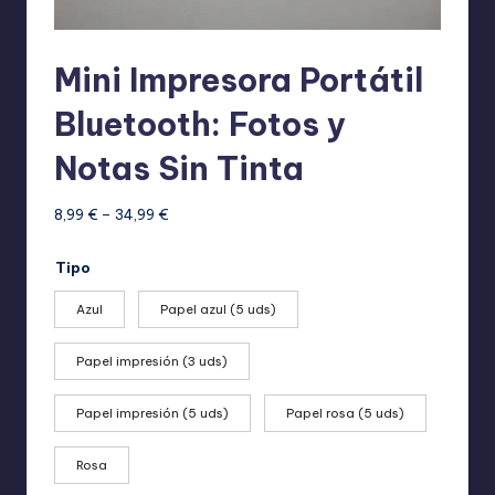
Mini Impresora Portátil
Bluetooth: Fotos y
Notas Sin Tinta
Rango
8,99
€
–
34,99
€
de
precios:
Tipo
desde
8,99 €
Azul
Papel azul (5 uds)
hasta
34,99 €
Papel impresión (3 uds)
Papel impresión (5 uds)
Papel rosa (5 uds)
Rosa