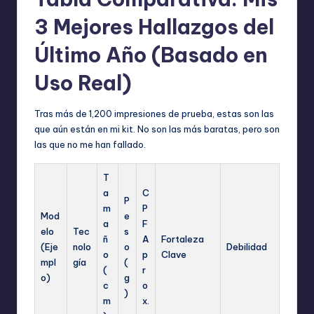
3 Mejores Hallazgos del
Último Año (Basado en
Uso Real)
Tras más de 1,200 impresiones de prueba, estas son las
que aún están en mi kit. No son las más baratas, pero son
las que no me han fallado.
T
a
C
P
m
P
Mod
e
a
F
elo
Tec
s
ñ
A
Fortaleza
(Eje
nolo
o
Debilidad
o
p
Clave
mpl
gía
(
(
r
o)
g
c
o
)
m
x.