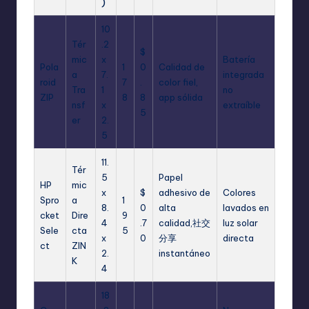
)
10
Tér
.2
$
mic
x
Batería
Pola
1
0
Calidad de
a
7.
integrada
roid
7
.
color fiel,
Tra
1
no
ZIP
8
8
app sólida
nsf
x
extraíble
5
er
2.
5
11.
Tér
5
Papel
HP
mic
x
$
adhesivo de
Colores
Spro
a
1
8.
0
alta
lavados en
cket
Dire
9
4
.7
calidad,社交
luz solar
Sele
cta
5
x
0
分享
directa
ct
ZIN
2.
instantáneo
K
4
18