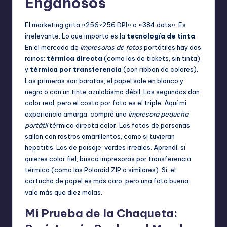
Engañosos
El marketing grita «256×256 DPI» o «384 dots». Es
irrelevante. Lo que importa es la
tecnología de tinta
.
En el mercado de
impresoras de fotos
portátiles hay dos
reinos:
térmica directa
(como las de tickets, sin tinta)
y
térmica por transferencia
(con ribbon de colores).
Las primeras son baratas, el papel sale en blanco y
negro o con un tinte azulabismo débil. Las segundas dan
color real, pero el costo por foto es el triple. Aquí mi
experiencia amarga: compré una
impresora pequeña
portátil
térmica directa color. Las fotos de personas
salían con rostros amarillentos, como si tuvieran
hepatitis. Las de paisaje, verdes irreales. Aprendí: si
quieres color fiel, busca impresoras por transferencia
térmica (como las Polaroid ZIP o similares). Sí, el
cartucho de papel es más caro, pero una foto buena
vale más que diez malas.
Mi Prueba de la Chaqueta: