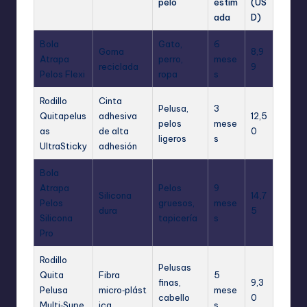
pelo
estim
(US
ada
D)
Bola
Gato,
6
Goma
8,9
Atrapa
perro,
mese
reciclada
9
Pelos Flexi
ropa
s
Rodillo
Cinta
Pelusa,
3
Quitapelus
adhesiva
12,5
pelos
mese
as
de alta
0
ligeros
s
UltraSticky
adhesión
Bola
Atrapa
Pelos
9
Silicona
14,7
Pelos
gruesos,
mese
dura
5
Silicona
tapicería
s
Pro
Rodillo
Pelusas
Quita
Fibra
5
finas,
9,3
Pelusa
micro‑plást
mese
cabello
0
Multi‑Supe
ica
s