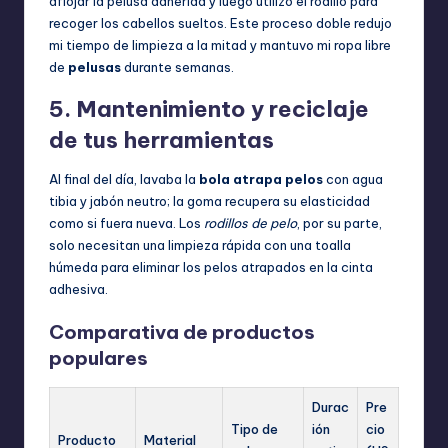
aflojar la pelusa adherida y luego utilizo el rodillo para
recoger los cabellos sueltos. Este proceso doble redujo
mi tiempo de limpieza a la mitad y mantuvo mi ropa libre
de
pelusas
durante semanas.
5. Mantenimiento y reciclaje
de tus herramientas
Al final del día, lavaba la
bola atrapa pelos
con agua
tibia y jabón neutro; la goma recupera su elasticidad
como si fuera nueva. Los
rodillos de pelo
, por su parte,
solo necesitan una limpieza rápida con una toalla
húmeda para eliminar los pelos atrapados en la cinta
adhesiva.
Comparativa de productos
populares
Durac
Pre
Tipo de
ión
cio
Producto
Material