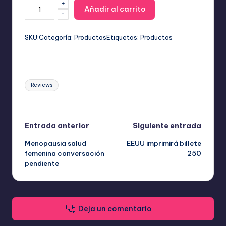
+
Rodillo
Añadir al carrito
-
Quita
Pelusas
Infinito:
SKU:
Categoría:
Productos
Etiquetas:
Productos
Lavable,
Reutilizable
y
Etiquetas:
Ecológico
Reviews
cantidad
Última actualización el mayo 28, 2026
Navegación
Entrada anterior
Siguiente entrada
Menopausia salud
EEUU imprimirá billete
de
femenina conversación
250
pendiente
entradas
Deja un comentario