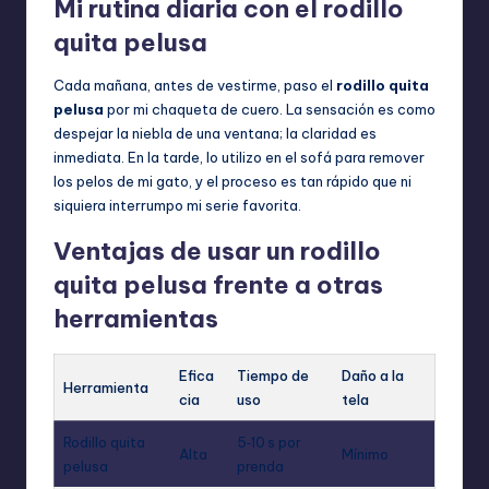
Mi rutina diaria con el rodillo
quita pelusa
Cada mañana, antes de vestirme, paso el
rodillo quita
pelusa
por mi chaqueta de cuero. La sensación es como
despejar la niebla de una ventana; la claridad es
inmediata. En la tarde, lo utilizo en el sofá para remover
los pelos de mi gato, y el proceso es tan rápido que ni
siquiera interrumpo mi serie favorita.
Ventajas de usar un rodillo
quita pelusa frente a otras
herramientas
Efica
Tiempo de
Daño a la
Herramienta
cia
uso
tela
Rodillo quita
5‑10 s por
Alta
Mínimo
pelusa
prenda