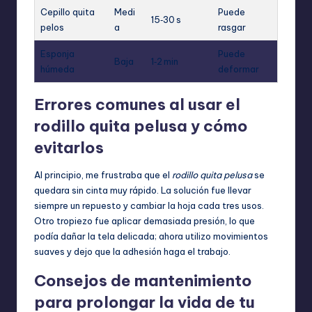
Cepillo quita
Medi
Puede
15‑30 s
pelos
a
rasgar
Esponja
Puede
Baja
1‑2 min
húmeda
deformar
Errores comunes al usar el
rodillo quita pelusa y cómo
evitarlos
Al principio, me frustraba que el
rodillo quita pelusa
se
quedara sin cinta muy rápido. La solución fue llevar
siempre un repuesto y cambiar la hoja cada tres usos.
Otro tropiezo fue aplicar demasiada presión, lo que
podía dañar la tela delicada; ahora utilizo movimientos
suaves y dejo que la adhesión haga el trabajo.
Consejos de mantenimiento
para prolongar la vida de tu