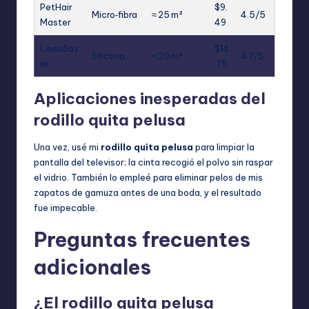
PetHair
$9.
Micro‑fibra
≈ 25 m²
4.5/5
Master
49
LinenSav
$14
Silicona
≈ 20 m²
4.7/5
er
.75
Aplicaciones inesperadas del
rodillo quita pelusa
Una vez, usé mi
rodillo quita pelusa
para limpiar la
pantalla del televisor; la cinta recogió el polvo sin raspar
el vidrio. También lo empleé para eliminar pelos de mis
zapatos de gamuza antes de una boda, y el resultado
fue impecable.
Preguntas frecuentes
adicionales
¿El rodillo quita pelusa