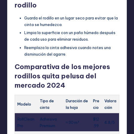
rodillo
Guarda el rodillo en un lugar seco para evitar que la
cinta se humedezca.
Limpia la superficie con un paño húmedo después
de cada uso para eliminar residuos.
Reemplaza la cinta adhesiva cuando notes una
disminución del agarre.
Comparativa de los mejores
rodillos quita pelusa del
mercado 2024
Tipo de
Duración de
Pre
Valora
Modelo
cinta
la hoja
cio
ción
RollClean
Adhesiva
$12
≈ 30 m²
4.8/5
Pro
Premium
.99