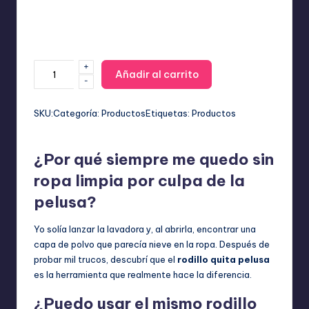
+
Rodillo
Añadir al carrito
-
Quita
Pelusas
Infinito:
SKU:
Categoría:
Productos
Etiquetas:
Productos
Lavable,
Reutilizable
¿Por qué siempre me quedo sin
y
Ecológico
ropa limpia por culpa de la
cantidad
pelusa?
Yo solía lanzar la lavadora y, al abrirla, encontrar una
capa de polvo que parecía nieve en la ropa. Después de
probar mil trucos, descubrí que el
rodillo quita pelusa
es la herramienta que realmente hace la diferencia.
¿Puedo usar el mismo rodillo