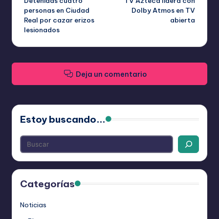
Detenidas cuatro
TV Azteca lidera con
de
personas en Ciudad
Dolby Atmos en TV
Real por cazar erizos
abierta
entradas
lesionados
Deja un comentario
Estoy buscando...
Categorías
Noticias