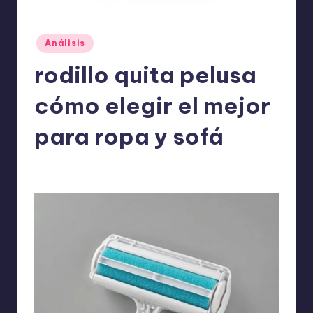
o
m
Publicado
Análisis
ie
en
rodillo quita pelusa
n
d
cómo elegir el mejor
a
para ropa y sofá
n
ExpertosRecomiendan
Análisis
abril 21, 2026
Publicado
Publicado
por
en