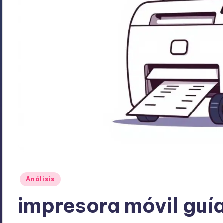
Publicado
Análisis
en
impresora móvil guí