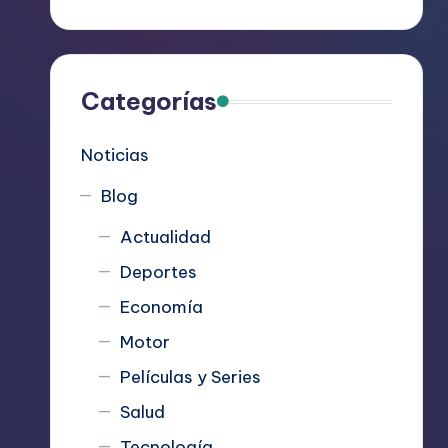
R
e
c
Categorías
o
Noticias
m
Blog
i
Actualidad
e
Deportes
n
Economía
d
Motor
Películas y Series
a
Salud
n
Tecnología