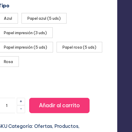
precios:
Tipo
desde
Azul
Papel azul (5 uds)
8,99 €
hasta
Papel impresión (3 uds)
34,99 €
Papel impresión (5 uds)
Papel rosa (5 uds)
Rosa
+
ini
Añadir al carrito
-
Impresora
ortátil
SKU
Categoría:
Ofertas
, 
Productos
, 
Bluetooth: