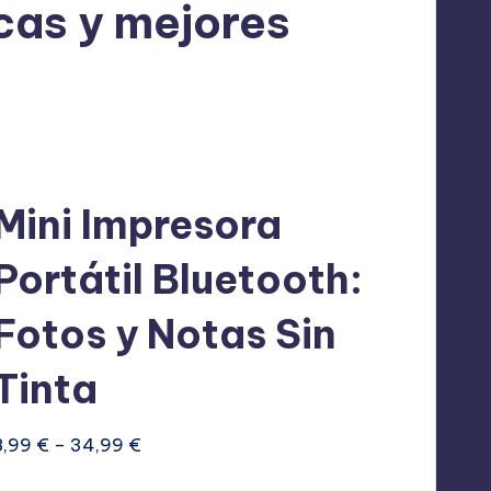
cas y mejores
Mini Impresora
CTO
Portátil Bluetooth:
A
Fotos y Notas Sin
Tinta
Rango
8,99
€
–
34,99
€
de