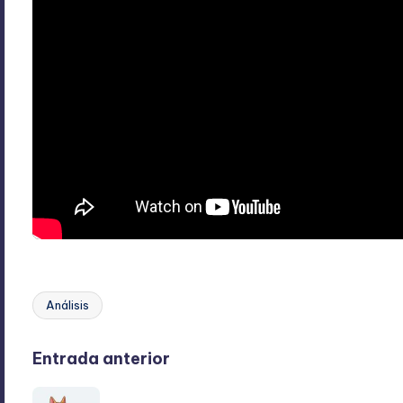
Análisis
Etiquetas:
Navegación
Entrada anterior