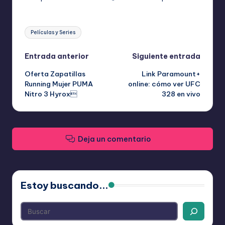
Etiquetas:
Películas y Series
Navegación
Entrada anterior
Siguiente entrada
Oferta Zapatillas
Link Paramount+
de
Running Mujer PUMA
online: cómo ver UFC
Nitro 3 Hyrox
328 en vivo
entradas
Deja un comentario
Estoy buscando...