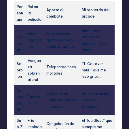
Per
Rol en
Aporte al
Mi recuerdo del
son
la
combate
arcade
aje
película
Joh
Siempre el
Alma
Movimientos
nny
primero en
sarcást
flamboyantes y
Ca
ejecutar “Killer
ica
combos rápidos
ge
Punch”.
Vengan
Sc
El “Get over
za
Teleportaciones
orp
here!” que me
sobren
mortales
ion
hizo gritar.
atural
So
Técnicas de
Precision en los
nya
Fuerza
combate cuerpo
“Combo
Bla
militar
a cuerpo
Breakers”.
de
Su
Frío
El “Ice Blast” que
Congelación de
b‑Z
implaca
siempre me