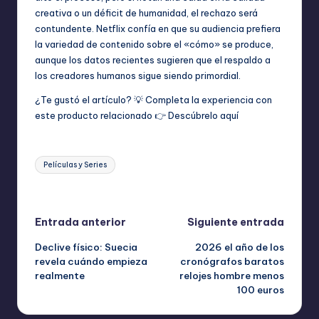
creativa o un déficit de humanidad, el rechazo será
contundente. Netflix confía en que su audiencia prefiera
la variedad de contenido sobre el «cómo» se produce,
aunque los datos recientes sugieren que el respaldo a
los creadores humanos sigue siendo primordial.
¿Te gustó el artículo? 💡 Completa la experiencia con
este producto relacionado 👉
Descúbrelo aquí
Etiquetas:
Películas y Series
Última actualización el abril 15, 2026
Navegación
Entrada anterior
Siguiente entrada
Declive físico: Suecia
2026 el año de los
de
revela cuándo empieza
cronógrafos baratos
realmente
relojes hombre menos
entradas
100 euros