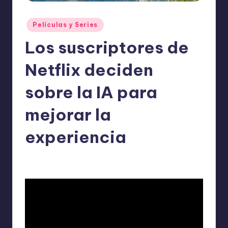
o
m
Publicado
Películas y Series
ie
en
Los suscriptores de
n
Netflix deciden
d
a
sobre la IA para
n
mejorar la
experiencia
ExpertosRecomiendan
Películas y Series
enero 21, 2026
Publicado
Publicado
por
en