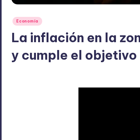
Publicado
Economía
en
La inflación en la zo
y cumple el objetivo
ExpertosRecomiendan
enero 7, 2026
Economía
Publicado
Publicado
por
en