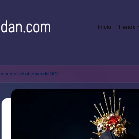
Inicio
Tienda
% y cumple el objetivo del BCE