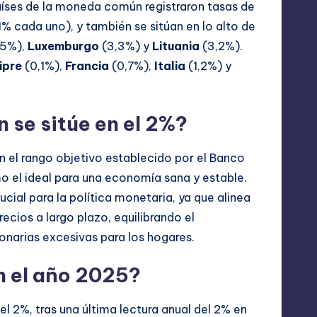
aíses de la moneda común registraron tasas de
1% cada uno), y también se sitúan en lo alto de
,5%),
Luxemburgo
(3,3%) y
Lituania
(3,2%).
ipre
(0,1%),
Francia
(0,7%),
Italia
(1,2%) y
n se sitúe en el 2%?
en el rango objetivo establecido por el Banco
o el ideal para una economía sana y estable.
ial para la política monetaria, ya que alinea
recios a largo plazo, equilibrando el
onarias excesivas para los hogares.
n el año 2025?
l 2%, tras una última lectura anual del 2% en