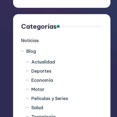
R
e
c
Categorías
o
Noticias
m
Blog
i
Actualidad
e
Deportes
n
Economía
d
Motor
Películas y Series
a
Salud
n
Tecnología