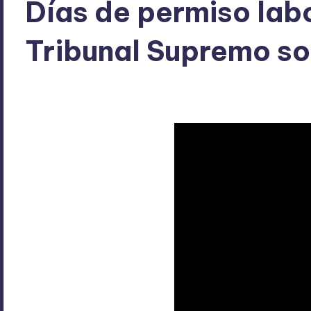
Días de permiso labo
Tribunal Supremo so
ExpertosRecomiendan
diciembre 29, 2025
Economía
Publicado
Publicado
por
en