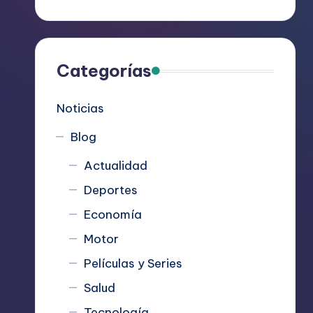
R
e
c
Categorías
o
Noticias
m
Blog
i
Actualidad
e
Deportes
n
Economía
d
Motor
Películas y Series
a
Salud
n
Tecnología