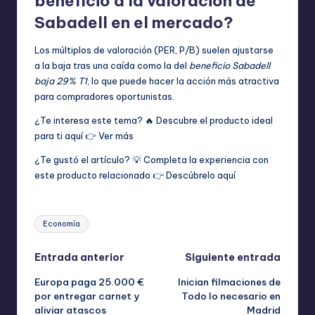
beneficio a la valoración de
Sabadell en el mercado?
Los múltiplos de valoración (PER, P/B) suelen ajustarse
a la baja tras una caída como la del
beneficio Sabadell
baja 29% T1
, lo que puede hacer la acción más atractiva
para compradores oportunistas.
¿Te interesa este tema? 🔥 Descubre el producto ideal
para ti aquí 👉
Ver más
¿Te gustó el artículo? 💡 Completa la experiencia con
este producto relacionado 👉
Descúbrelo aquí
Etiquetas:
Economía
Navegación
Entrada anterior
Siguiente entrada
Europa paga 25.000 €
Inician filmaciones de
de
por entregar carnet y
Todo lo necesario en
aliviar atascos
Madrid