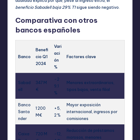
dualidad explica por qué, pese al ingreso extra, el
beneficio Sabadell baja 29% T1
sigue siendo negativo.
Comparativa con otros
bancos españoles
Vari
Benefi
aci
Banco
cio Q1
Factores clave
ón
2024
%
-2
Sabad
347 M
Menores extraordinarios,
9,1
ell
€
tipos bajos, venta filial
%
Banco
Mayor exposición
1 200
+5,
Santa
internacional, ingresos por
M€
2 %
nder
comisiones
Reducción de préstamos
Caixa
720 M
-12,
morosos, menores