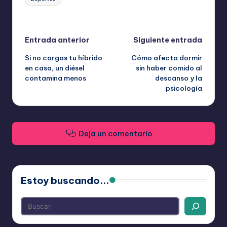
Última actualización el abril 15, 2026
Navegación
Entrada anterior
Siguiente entrada
Si no cargas tu híbrido
Cómo afecta dormir
de
en casa, un diésel
sin haber comido al
contamina menos
descanso y la
entradas
psicología
Deja un comentario
Estoy buscando...