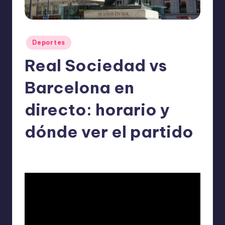
o
m
ie
Publicado
Deportes
n
en
Real Sociedad vs
d
a
Barcelona en
n
directo: horario y
dónde ver el partido
ExpertosRecomiendan
Deportes
enero 18, 2026
Publicado
Publicado
por
en