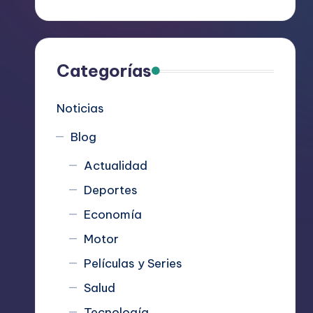
R
e
c
Categorías
o
Noticias
m
Blog
i
Actualidad
e
Deportes
n
Economía
d
Motor
Películas y Series
a
Salud
n
Tecnología