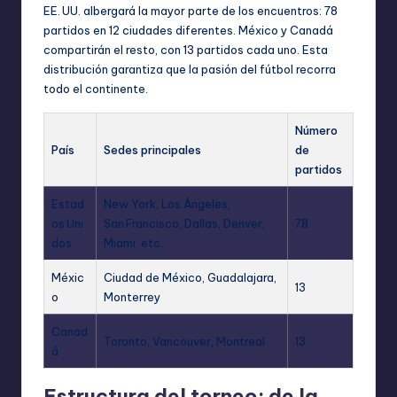
EE. UU. albergará la mayor parte de los encuentros: 78
partidos en 12 ciudades diferentes. México y Canadá
compartirán el resto, con 13 partidos cada uno. Esta
distribución garantiza que la pasión del fútbol recorra
todo el continente.
Número
País
Sedes principales
de
partidos
Estad
New York, Los Ángeles,
os Uni
San Francisco, Dallas, Denver,
78
dos
Miami, etc.
Méxic
Ciudad de México, Guadalajara,
13
o
Monterrey
Canad
Toronto, Vancouver, Montreal
13
á
Estructura del torneo: de la