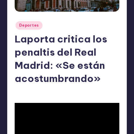
o
m
ie
Publicado
Deportes
n
en
Laporta critica los
d
a
penaltis del Real
n
Madrid: «Se están
acostumbrando»
ExpertosRecomiendan
Deportes
febrero 3, 2026
Publicado
Publicado
por
en