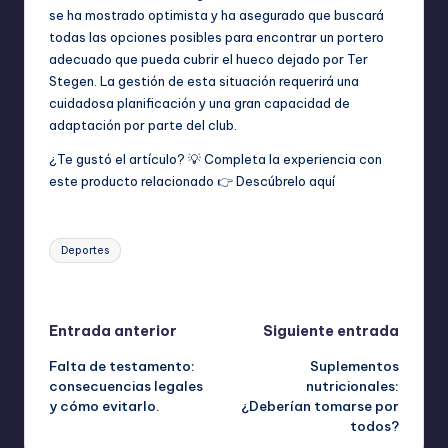
se ha mostrado optimista y ha asegurado que buscará
todas las opciones posibles para encontrar un portero
adecuado que pueda cubrir el hueco dejado por Ter
Stegen. La gestión de esta situación requerirá una
cuidadosa planificación y una gran capacidad de
adaptación por parte del club.
¿Te gustó el artículo? 💡 Completa la experiencia con
este producto relacionado 👉
Descúbrelo aquí
Etiquetas:
Deportes
Última actualización el abril 15, 2026
Navegación
Entrada anterior
Siguiente entrada
Falta de testamento:
Suplementos
de
consecuencias legales
nutricionales:
y cómo evitarlo.
¿Deberían tomarse por
entradas
todos?