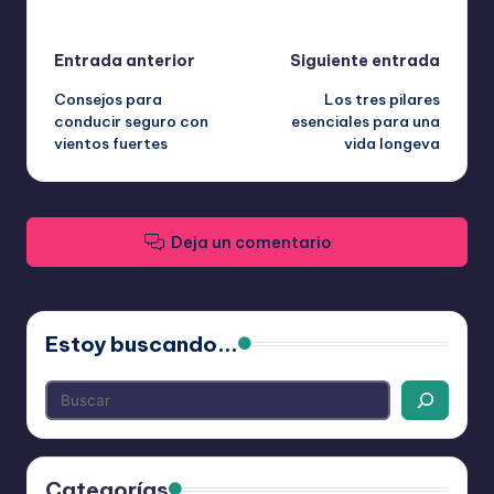
Última actualización el abril 15, 2026
Navegación
Entrada anterior
Siguiente entrada
Consejos para
Los tres pilares
de
conducir seguro con
esenciales para una
vientos fuertes
vida longeva
entradas
Deja un comentario
Estoy buscando...
Categorías