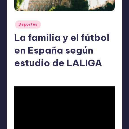
o
m
ie
Publicado
Deportes
n
en
La familia y el fútbol
d
a
en España según
n
estudio de LALIGA
ExpertosRecomiendan
Deportes
enero 26, 2026
Publicado
Publicado
por
en