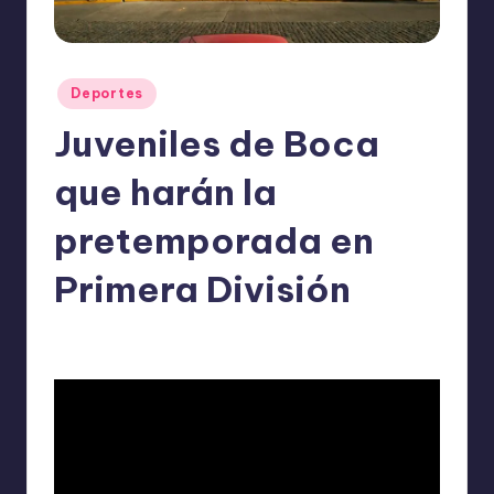
o
m
ie
Publicado
Deportes
n
en
Juveniles de Boca
d
a
que harán la
n
pretemporada en
Primera División
ExpertosRecomiendan
Deportes
enero 2, 2026
Publicado
Publicado
por
en