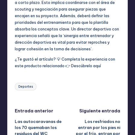
a corto plazo. Esto implica coordinarse con el área de
scouting y negociación para asegurar piezas que
encajen en su proyecto. Además, deberá definir las
prioridades del entrenamiento para que la plantilla
absorba los conceptos clave. Un director deportivo con
experiencia señaló que la ‘sinergia entre entrenador y
dirección deportiva es vital para evitar reproches y
lograr cohesión en la toma de decisiones’.
¿Te gustó el artículo? 💡 Completa la experiencia con
este producto relacionado 👉
Descúbrelo aquí
Etiquetas:
Deportes
Última actualización el abril 15, 2026
Navegación
Entrada anterior
Siguiente entrada
Las autocaravanas de
Los resfriados no
de
los 70 quemaban los
entran por los pies ni
residuos del WC
por el frío, entran por