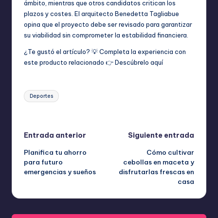
ámbito, mientras que otros candidatos critican los
plazos y costes. El arquitecto Benedetta Tagliabue
opina que el proyecto debe ser revisado para garantizar
su viabilidad sin comprometer la estabilidad financiera.
¿Te gustó el artículo? 💡 Completa la experiencia con
este producto relacionado 👉
Descúbrelo aquí
Etiquetas:
Deportes
Última actualización el abril 15, 2026
Navegación
Entrada anterior
Siguiente entrada
Planifica tu ahorro
Cómo cultivar
de
para futuro
cebollas en maceta y
emergencias y sueños
disfrutarlas frescas en
entradas
casa