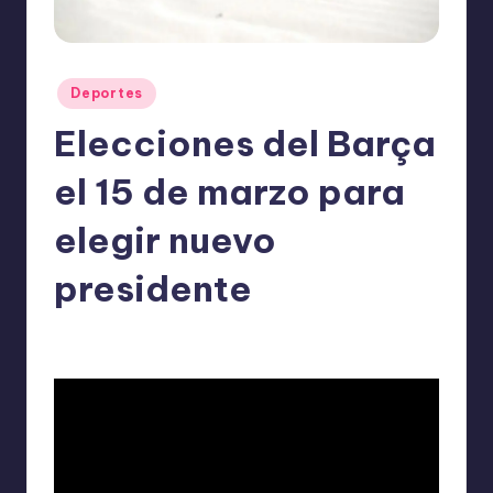
o
m
ie
Publicado
Deportes
n
en
Elecciones del Barça
d
a
el 15 de marzo para
n
elegir nuevo
presidente
ExpertosRecomiendan
Deportes
enero 23, 2026
Publicado
Publicado
por
en