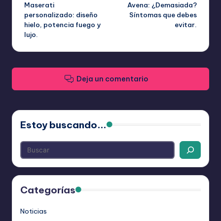
Maserati
Avena: ¿Demasiada?
de
personalizado: diseño
Síntomas que debes
hielo, potencia fuego y
evitar.
entradas
lujo.
Deja un comentario
Estoy buscando...
Categorías
Noticias