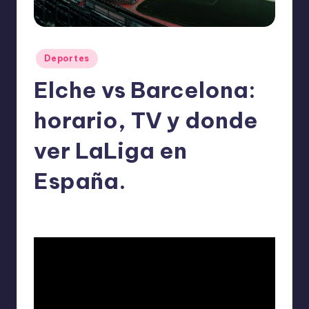
o
m
ie
Publicado
Deportes
n
en
Elche vs Barcelona:
d
a
horario, TV y donde
n
ver LaLiga en
España.
ExpertosRecomiendan
Deportes
enero 31, 2026
Publicado
Publicado
por
en