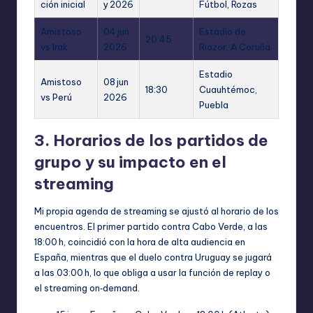
ción inicial
y 2026
Fútbol, Rozas
Amistoso
04 jun
Estadio de
20:45
vs Irak
2026
Riazor, A Coruña
Estadio
Amistoso
08 jun
18:30
Cuauhtémoc,
vs Perú
2026
Puebla
3. Horarios de los partidos de
grupo y su impacto en el
streaming
Mi propia agenda de streaming se ajustó al horario de los
encuentros. El primer partido contra Cabo Verde, a las
18:00 h, coincidió con la hora de alta audiencia en
España, mientras que el duelo contra Uruguay se jugará
a las 03:00 h, lo que obliga a usar la función de replay o
el streaming on‑demand.