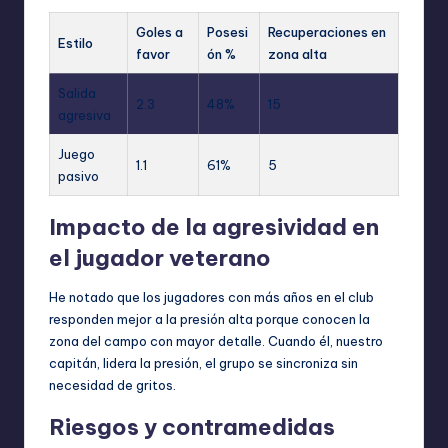
Goles a
Posesi
Recuperaciones en
Estilo
favor
ón %
zona alta
Salida
2.3
48%
15
agresiva
Juego
1.1
61%
5
pasivo
Impacto de la agresividad en
el jugador veterano
He notado que los jugadores con más años en el club
responden mejor a la presión alta porque conocen la
zona del campo con mayor detalle. Cuando él, nuestro
capitán, lidera la presión, el grupo se sincroniza sin
necesidad de gritos.
Riesgos y contramedidas