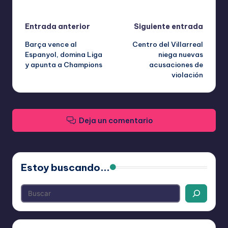
Última actualización el abril 15, 2026
Navegación
Entrada anterior
Siguiente entrada
Barça vence al
Centro del Villarreal
de
Espanyol, domina Liga
niega nuevas
y apunta a Champions
acusaciones de
entradas
violación
Deja un comentario
Estoy buscando...