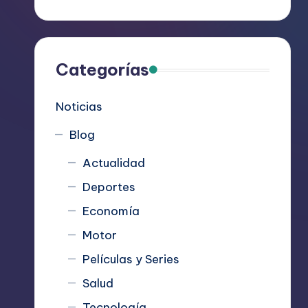
R
e
c
Categorías
o
Noticias
m
Blog
i
Actualidad
e
Deportes
n
Economía
d
Motor
Películas y Series
a
Salud
n
Tecnología