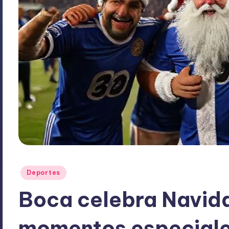
Publicado
Deportes
en
Boca celebra Navida
momentos especiale