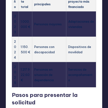
ñ
te
proyecto más
principales
o
total
financiado
2
0
1.000.
Adaptaciones de
Personas mayores
2
000 €
viviendas
3
2
0
1.150.
Personas con
Dispositivos de
2
500 €
discapacidad
movilidad
4
2
1.217.9
Personas en
Servicios de
0
22,60
situación de
acompañamient
2
€
dependencia
o
5
Pasos para presentar la
solicitud