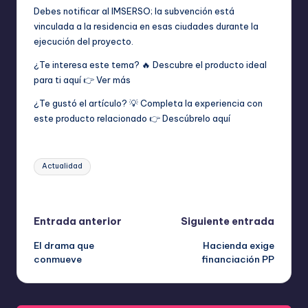
Debes notificar al IMSERSO; la subvención está
vinculada a la residencia en esas ciudades durante la
ejecución del proyecto.
¿Te interesa este tema? 🔥 Descubre el producto ideal
para ti aquí 👉
Ver más
¿Te gustó el artículo? 💡 Completa la experiencia con
este producto relacionado 👉
Descúbrelo aquí
Etiquetas:
Actualidad
Última actualización el junio 4, 2026
Navegación
Entrada anterior
Siguiente entrada
El drama que
Hacienda exige
de
conmueve
financiación PP
entradas