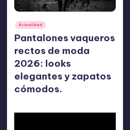
o
m
ie
Publicado
Actualidad
n
en
Pantalones vaqueros
d
a
rectos de moda
n
2026: looks
elegantes y zapatos
cómodos.
ExpertosRecomiendan
Actualidad
enero 29, 2026
Publicado
Publicado
por
en