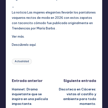
–
La noticia
Las mujeres elegantes llevarán los pantalones
vaqueros rectos de moda en 2026 con estos zapatos
con taconcito cómodo
fue publicada originalmente en
Trendencias
por
María Barba
.
Ver más
.
Descúbrelo aquí
.
Etiquetas:
Actualidad
Última actualización el abril 15, 2026
Navegación
Entrada anterior
Siguiente entrada
Hamnet: Drama
Discoteca en Cáceres:
de
inquietante que se
vistas al castillo y
inspira en una película
ambiente para todo
entradas
impactante.
momento.