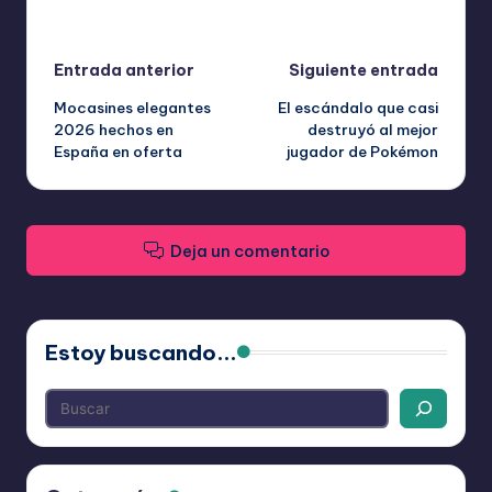
Última actualización el abril 15, 2026
Navegación
Entrada anterior
Siguiente entrada
Mocasines elegantes
El escándalo que casi
de
2026 hechos en
destruyó al mejor
España en oferta
jugador de Pokémon
entradas
Deja un comentario
Estoy buscando...