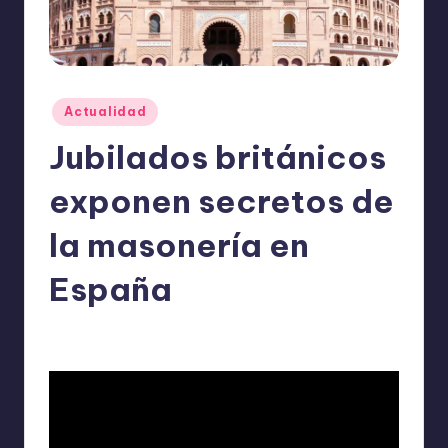
o
m
ie
n
Publicado
Actualidad
en
d
Jubilados británicos
a
exponen secretos de
n
la masonería en
España
ExpertosRecomiendan
Actualidad
enero 25, 2026
Publicado
Publicado
por
en