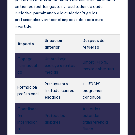
en tiempo real, los gastos y resultados de cada
iniciativa, permitiendo a la ciudadanía y a los
profesionales verificar el impacto de cada euro
invertido.
Situación
Después del
Aspecto
anterior
refuerzo
Copago
Umbral bajo,
Umbral +15 %,
farmacéuti
excluye a rentas
mayor cobertura
co
medias
Presupuesto
+1.170 M€,
Formación
limitado, cursos
programas
profesional
escasos
continuos
Coordinaci
Acuerdos
ón
Protocolos
estándar,
interregion
dispares
transferencia
al
fluida