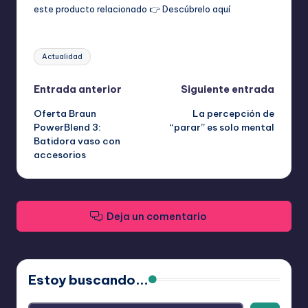
este producto relacionado 👉
Descúbrelo aquí
Etiquetas:
Actualidad
Navegación
Entrada anterior
Siguiente entrada
Oferta Braun
La percepción de
de
PowerBlend 3:
“parar” es solo mental
Batidora vaso con
entradas
accesorios
Deja un comentario
Estoy buscando...