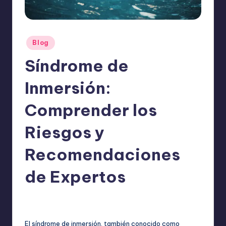
o
m
ie
Publicado
Blog
n
en
Síndrome de
d
a
Inmersión:
n
Comprender los
Riesgos y
Recomendaciones
de Expertos
ExpertosRecomiendan
Blog
septiembre 19, 2025
Publicado
Publicado
por
en
El síndrome de inmersión, también conocido como