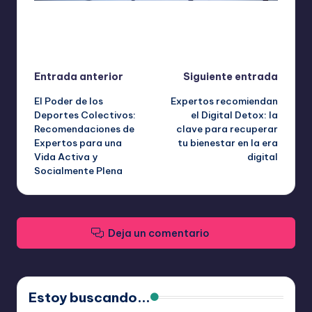
Última actualización el septiembre 19, 2025
Navegación
Entrada anterior
Siguiente entrada
El Poder de los
Expertos recomiendan
de
Deportes Colectivos:
el Digital Detox: la
Recomendaciones de
clave para recuperar
entradas
Expertos para una
tu bienestar en la era
Vida Activa y
digital
Socialmente Plena
Deja un comentario
Estoy buscando...