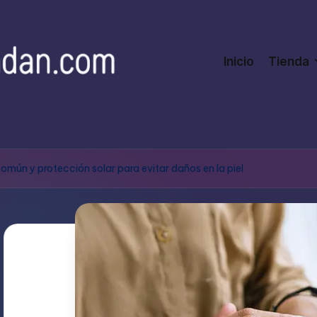
Inicio
Tienda
mún y protección solar para evitar daños en la piel