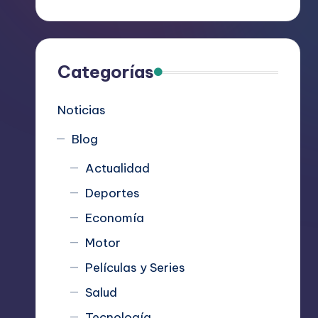
R
e
c
Categorías
o
Noticias
m
Blog
i
Actualidad
e
Deportes
n
Economía
d
Motor
Películas y Series
a
Salud
n
Tecnología