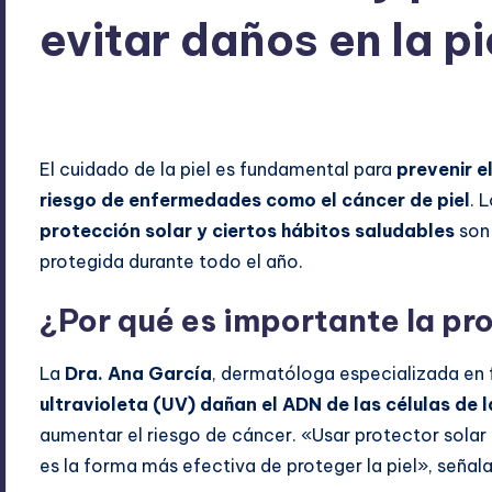
evitar daños en la pi
ExpertosRecomiendan
septiembre 27, 2025
Blog
Publicado
Publicad
por
en
El cuidado de la piel es fundamental para
prevenir e
riesgo de enfermedades como el cáncer de piel
. 
protección solar y ciertos hábitos saludables
son 
protegida durante todo el año.
¿Por qué es importante la pro
La
Dra. Ana García
, dermatóloga especializada en
ultravioleta (UV) dañan el ADN de las células de l
aumentar el riesgo de cáncer. «Usar protector solar 
es la forma más efectiva de proteger la piel», señala