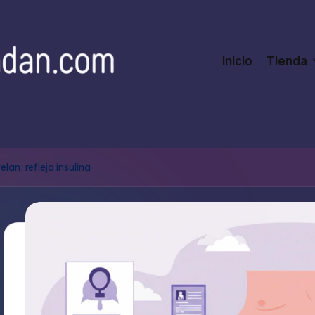
Inicio
Tienda
an, refleja insulina