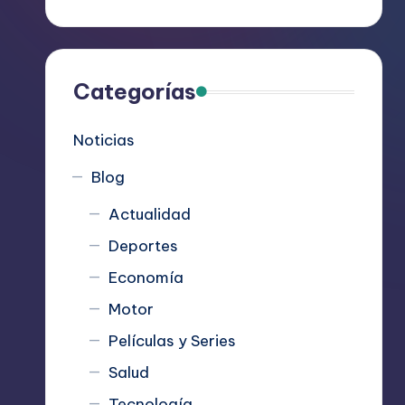
R
e
c
Categorías
o
Noticias
m
Blog
i
Actualidad
e
Deportes
n
Economía
d
Motor
Películas y Series
a
Salud
n
Tecnología