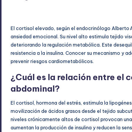
ExpertosRecomiendan
octubre 25, 2025
Blog
,
Salud
Publicado
Publicado
por
en
El cortisol elevado, según el endocrinólogo Alberto 
ansiedad emocional. Su nivel alto estimula tejido vis
deteriorando la regulación metabólica. Este desequil
resistencia a la insulina. Conocer su mecanismo y a
prevenir riesgos cardiometabólicos.
¿Cuál es la relación entre el 
abdominal?
El cortisol, hormona del estrés, estimula la lipogénesi
movilización de ácidos grasos desde el tejido subcu
niveles crónicamente altos de cortisol provocan un
aumentan la producción de insulina y reducen la sens