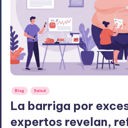
Publicado
Blog
Salud
en
La barriga por exce
expertos revelan, ref