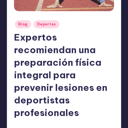
o
m
ie
Publicado
Blog
Deportes
n
en
Expertos
d
a
recomiendan una
n
preparación física
integral para
prevenir lesiones en
deportistas
profesionales
ExpertosRecomiendan
Blog
,
Deportes
octubre 12, 2025
Publicado
Publicado