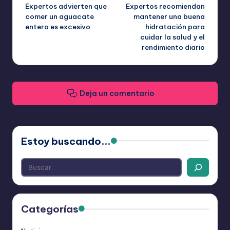
Expertos advierten que
Expertos recomiendan
de
comer un aguacate
mantener una buena
entero es excesivo
hidratación para
entradas
cuidar la salud y el
rendimiento diario
Deja un comentario
Estoy buscando...
Categorías