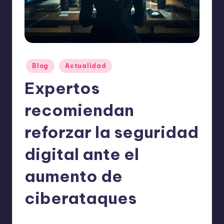
o
m
ie
n
Publicado
d
Blog
Actualidad
en
a
Expertos
n
recomiendan
reforzar la seguridad
digital ante el
aumento de
ciberataques
ExpertosRecomiendan
Blog
,
Actualidad
octubre 9, 2025
Publicado
Publicado