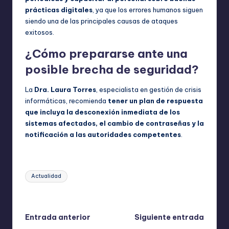
prácticas digitales
, ya que los errores humanos siguen
siendo una de las principales causas de ataques
exitosos.
¿Cómo prepararse ante una
posible brecha de seguridad?
La
Dra. Laura Torres
, especialista en gestión de crisis
informáticas, recomienda
tener un plan de respuesta
que incluya la desconexión inmediata de los
sistemas afectados, el cambio de contraseñas y la
notificación a las autoridades competentes
.
Etiquetas:
Actualidad
Última actualización el octubre 9, 2025
Navegación
Entrada anterior
Siguiente entrada