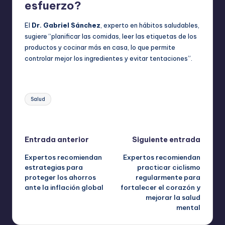
esfuerzo?
El
Dr. Gabriel Sánchez
, experto en hábitos saludables,
sugiere “planificar las comidas, leer las etiquetas de los
productos y cocinar más en casa, lo que permite
controlar mejor los ingredientes y evitar tentaciones”.
Etiquetas:
Salud
Última actualización el octubre 15, 2025
Navegación
Entrada anterior
Siguiente entrada
Expertos recomiendan
Expertos recomiendan
de
estrategias para
practicar ciclismo
proteger los ahorros
regularmente para
entradas
ante la inflación global
fortalecer el corazón y
mejorar la salud
mental