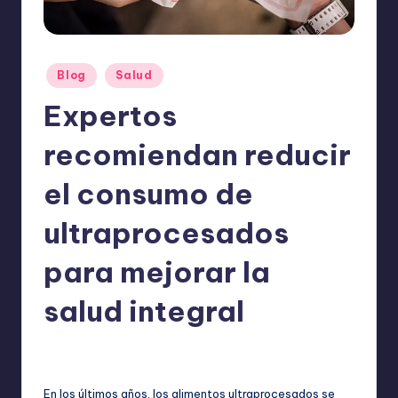
o
m
ie
Publicado
Blog
Salud
n
en
Expertos
d
a
recomiendan reducir
n
el consumo de
ultraprocesados
para mejorar la
salud integral
ExpertosRecomiendan
Blog
,
Salud
octubre 15, 2025
Publicado
Publicado
por
en
En los últimos años, los alimentos ultraprocesados se