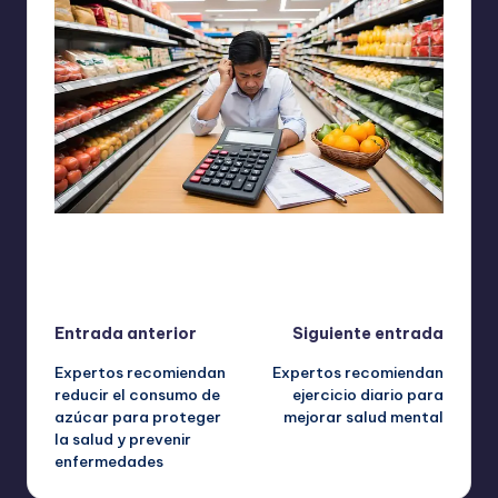
Última actualización el septiembre 29, 2025
Navegación
Entrada anterior
Siguiente entrada
Expertos recomiendan
Expertos recomiendan
de
reducir el consumo de
ejercicio diario para
azúcar para proteger
mejorar salud mental
entradas
la salud y prevenir
enfermedades