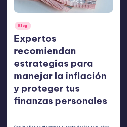
o
m
ie
Publicado
Blog
n
en
Expertos
d
a
recomiendan
n
estrategias para
manejar la inflación
y proteger tus
finanzas personales
ExpertosRecomiendan
Blog
septiembre 29, 2025
Publicado
Publicado
por
en