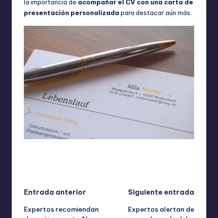
la importancia de
acompañar el CV con una carta de
presentación personalizada
para destacar aún más.
Última actualización el septiembre 26, 2025
Navegación
Entrada anterior
Siguiente entrada
Expertos recomiendan
Expertos alertan de
de