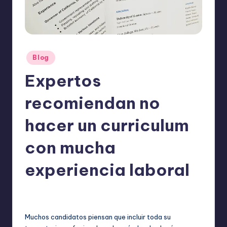
o
m
ie
n
Publicado
Blog
d
en
Expertos
a
recomiendan no
n
hacer un curriculum
con mucha
experiencia laboral
ExpertosRecomiendan
Blog
septiembre 26, 2025
Publicado
Publicado
por
en
Muchos candidatos piensan que incluir toda su