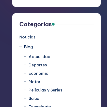
R
e
c
Categorías
o
Noticias
m
Blog
i
Actualidad
e
Deportes
n
Economía
d
Motor
Películas y Series
a
Salud
n
Tecnología