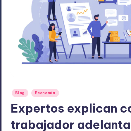
Publicado
Blog
Economía
en
Expertos explican c
trabajador adelanta