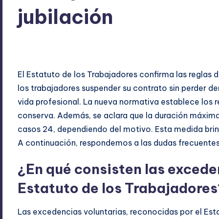
jubilación
ExpertosRecomiendan
octubre 26, 2025
Blog
,
Econo
Publicado
Publicado
por
en
El Estatuto de los Trabajadores confirma las reglas 
los trabajadores suspender su contrato sin perder der
vida profesional. La nueva normativa establece los r
conserva. Además, se aclara que la duración máxima
casos 24, dependiendo del motivo. Esta medida brinda
A continuación, respondemos a las dudas frecuentes
¿En qué consisten las excede
Estatuto de los Trabajadores
Las excedencias voluntarias, reconocidas por el Est