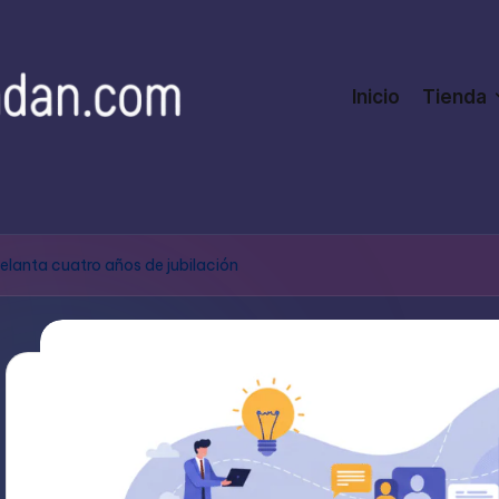
Inicio
Tienda
lanta cuatro años de jubilación