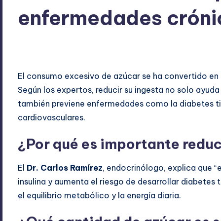
enfermedades cróni
ExpertosRecomiendan
octubre 15, 2025
Salud
,
Blog
Publicado
Publicado
por
en
El consumo excesivo de azúcar se ha convertido en 
Según los expertos, reducir su ingesta no solo ayuda
también previene enfermedades como la diabetes tip
cardiovasculares.
¿Por qué es importante reduc
El
Dr. Carlos Ramírez
, endocrinólogo, explica que “
insulina y aumenta el riesgo de desarrollar diabetes 
el equilibrio metabólico y la energía diaria.