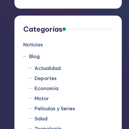
R
e
c
Categorías
o
Noticias
m
Blog
i
Actualidad
e
Deportes
n
Economía
d
Motor
Películas y Series
a
Salud
n
Tecnología