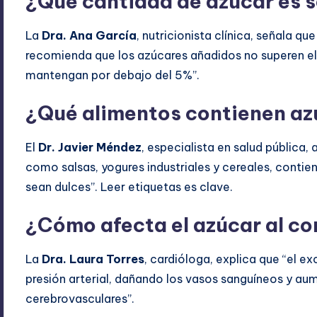
¿Qué cantidad de azúcar es s
La
Dra. Ana García
, nutricionista clínica, señala qu
recomienda que los azúcares añadidos no superen el 
mantengan por debajo del 5%”.
¿Qué alimentos contienen az
El
Dr. Javier Méndez
, especialista en salud pública
como salsas, yogures industriales y cereales, conti
sean dulces”. Leer etiquetas es clave.
¿Cómo afecta el azúcar al co
La
Dra. Laura Torres
, cardióloga, explica que “el ex
presión arterial, dañando los vasos sanguíneos y au
cerebrovasculares”.