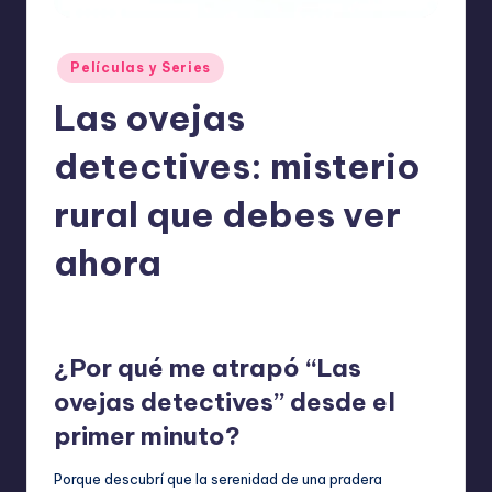
o
m
Publicado
Películas y Series
ie
en
Las ovejas
n
d
detectives: misterio
a
rural que debes ver
n
ahora
ExpertosRecomiendan
Películas y Series
mayo 13, 2026
Publicado
Publicado
por
en
¿Por qué me atrapó “Las
ovejas detectives” desde el
primer minuto?
Porque descubrí que la serenidad de una pradera