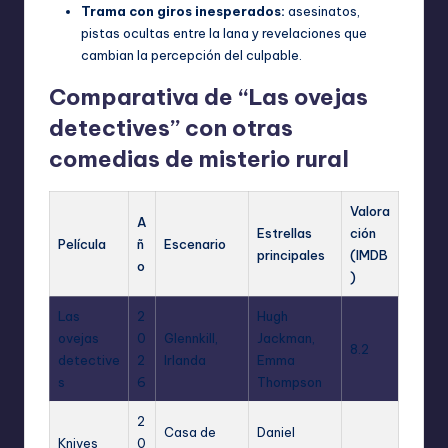
Trama con giros inesperados:
asesinatos,
pistas ocultas entre la lana y revelaciones que
cambian la percepción del culpable.
Comparativa de “Las ovejas
detectives” con otras
comedias de misterio rural
Valora
A
Estrellas
ción
Película
ñ
Escenario
principales
(IMDB
o
)
Las
2
Hugh
ovejas
0
Glennkill,
Jackman,
8.2
detective
2
Irlanda
Emma
s
6
Thompson
2
Casa de
Daniel
Knives
0