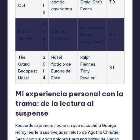
campo
Craig, Chris
7.9
Out
1
americana
Evans
9
2
Millie Bobby
Enola
0
Londres
Brown,
6.6
Holmes
2
victoriano
Henry Cavill
0
The
2
Hotel
Ralph
Grand
0
ficticio de
Fiennes,
8.1
Budapest
1
Europa del
Tony
Hotel
4
Este
Revolori
Mi experiencia personal con la
trama: de la lectura al
suspense
Recuerdo la primera noche en que escuché a George
Hardy leerle a sus ovejas un relato de Agatha Christie.
Sentí como si cada palabra fuera una brizna de hierba