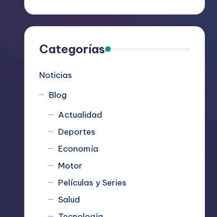
R
e
c
Categorías
o
Noticias
m
Blog
i
Actualidad
e
Deportes
n
Economía
d
Motor
Películas y Series
a
Salud
n
Tecnología