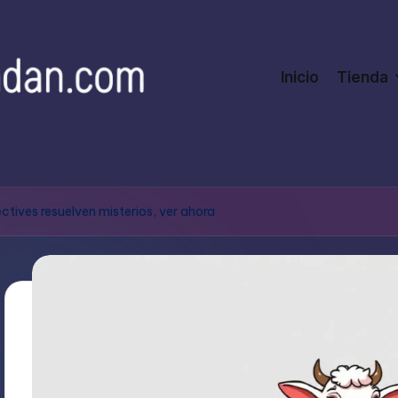
Inicio
Tienda
tives resuelven misterios, ver ahora