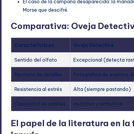
El caso de la campana desaparecida: la manada
Morse que descifré.
Comparativa: Oveja Detectiv
Características
Oveja Detective
Sentido del olfato
Excepcional (detecta ras
Memoria de detalles
Fotográfica de eventos di
Resistencia al estrés
Alta (siempre pastando)
Capacidad de análisis
Instintiva y simbólica
El papel de la literatura en l