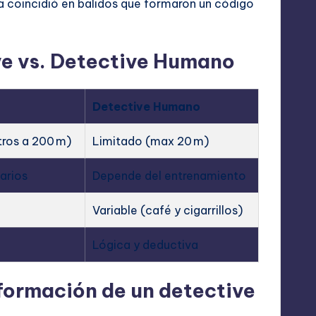
 coincidió en balidos que formaron un código
e vs. Detective Humano
Detective Humano
tros a 200 m)
Limitado (max 20 m)
arios
Depende del entrenamiento
Variable (café y cigarrillos)
Lógica y deductiva
a formación de un detective