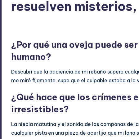
resuelven misterios,
ExpertosRecomiendan
mayo 8, 2026
Películas y Seri
Publicado
Publicado
por
en
¿Por qué una oveja puede ser
humano?
Descubrí que la paciencia de mi rebaño supera cualqu
me miró fijamente, supe que el culpable estaba a la v
¿Qué hace que los crímenes e
irresistibles?
La niebla matutina y el sonido de las campanas de l
cualquier pista en una pieza de acertijo que mi lana 